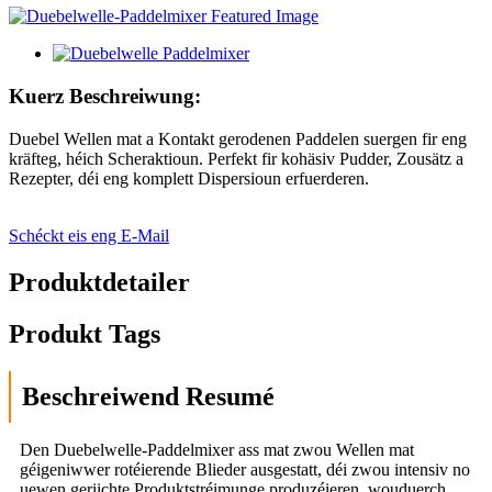
Kuerz Beschreiwung:
Duebel Wellen mat a Kontakt gerodenen Paddelen suergen fir eng
kräfteg, héich Scheraktioun. Perfekt fir kohäsiv Pudder, Zousätz a
Rezepter, déi eng komplett Dispersioun erfuerderen.
Schéckt eis eng E-Mail
Produktdetailer
Produkt Tags
Beschreiwend Resumé
Den Duebelwelle-Paddelmixer ass mat zwou Wellen mat
géigeniwwer rotéierende Blieder ausgestatt, déi zwou intensiv no
uewen geriichte Produktstréimunge produzéieren, wouduerch