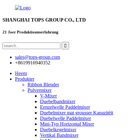
SHANGHAI TOPS GROUP CO., LTD
21 Joer Produktiounserfahrung
sales@tops-group.com
+8619916940352
Heem
Produkter
Ribbon Blender
Pulvermixer
V-Mixer
Duebelbandmixer
Eenzelwelle Paddelmixer
Duebelmixer mat grousser Kapazitéit
Duebelwelle Paddelmixer
Mini-Typ Horizontal Mixer
Duebelkegelmixer
Vertikal Bandmixer