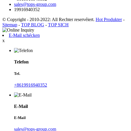
sales@tops-group.com
19916940352
© Copyright - 2010-2022: All Rechter reservéiert.
Hot Produkter
-
Sitemap
-
TOP BLOG
-
TOP SICH
E-Mail schécken
x
Telefon
Tel.
+8619916940352
E-Mail
E-Mail
sales@tops-group.com