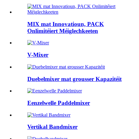
MIX mat Innovatioun, PACK
Onlimitéiert Méiglechkeeten
V-Mixer
Duebelmixer mat grousser Kapazitéit
Eenzelwelle Paddelmixer
Vertikal Bandmixer