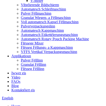
V-Mixer
Vibréierende Bildschierm
Automatesch Schleifmaschinn
Pulver Fëllmaschinn
Granulat Wiegen- a Fëllmaschinn
Voll automatesch Kapsel Fëllmaschinn
Pulververpackungslinn
Automatesch Kappmaschinn
Automatesch Etikettéierungsmaschinn
Automatesch Rotary Pouch Packing Machine
Flëssege Mixer
Flësseg Fëllungs- a Kappmaschinn
VFFS Vertikal Verpackungsmaschinn
Applikatioun
Pulver Fëlllinn
Granulat Fëlllinn
Flësseg Fëlllinn
Iwwer eis
Video
FAQs
Blog
Kontaktéiert eis
English