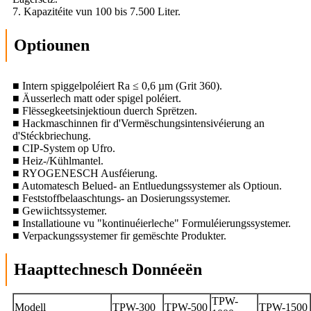
7. Kapazitéite vun 100 bis 7.500 Liter.
Optiounen
■ Intern spiggelpoléiert Ra ≤ 0,6 µm (Grit 360).
■ Äusserlech matt oder spigel poléiert.
■ Flëssegkeetsinjektioun duerch Sprëtzen.
■ Hackmaschinnen fir d'Vermëschungsintensivéierung an
d'Stéckbriechung.
■ CIP-System op Ufro.
■ Heiz-/Kühlmantel.
■ RYOGENESCH Ausféierung.
■ Automatesch Belued- an Entluedungssystemer als Optioun.
■ Feststoffbelaaschtungs- an Dosierungssystemer.
■ Gewiichtssystemer.
■ Installatioune vu "kontinuéierleche" Formuléierungssystemer.
■ Verpackungssystemer fir gemëschte Produkter.
Haapttechnesch Donnéeën
TPW-
Modell
TPW-300
TPW-500
TPW-1500