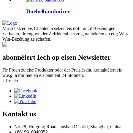
Duebelbandmixer
Mir schätzen eis Clienten a setzen eis dofir an, d'Bezéiungen
z'erhalen, fir eng weider Zefriddenheet ze garantéieren an eng Win-
Win-Bezéiung ze schafen.
abonnéiert Iech op eisen Newsletter
Fir Froen zu eise Produkter oder der Präislëscht, kontaktéiert eis
w.e.g. a mir mellen eis bannent 24 Stonnen.
Ufro elo
Kontakt
us
No.28, Huigong Road, Jinshan Distrikt, Shanghai, China
+8619916940352