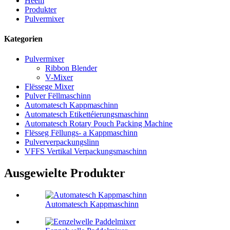
Heem
Produkter
Pulvermixer
Kategorien
Pulvermixer
Ribbon Blender
V-Mixer
Flëssege Mixer
Pulver Fëllmaschinn
Automatesch Kappmaschinn
Automatesch Etikettéierungsmaschinn
Automatesch Rotary Pouch Packing Machine
Flësseg Fëllungs- a Kappmaschinn
Pulververpackungslinn
VFFS Vertikal Verpackungsmaschinn
Ausgewielte Produkter
Automatesch Kappmaschinn