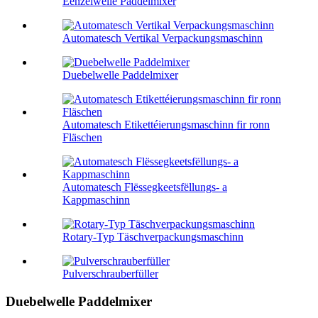
Eenzelwelle Paddelmixer
Automatesch Vertikal Verpackungsmaschinn
Duebelwelle Paddelmixer
Automatesch Etikettéierungsmaschinn fir ronn
Fläschen
Automatesch Flëssegkeetsfëllungs- a
Kappmaschinn
Rotary-Typ Täschverpackungsmaschinn
Pulverschrauberfüller
Duebelwelle Paddelmixer