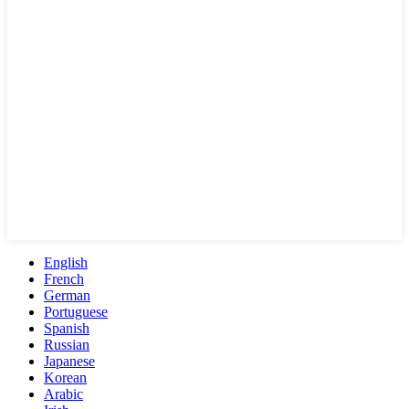
English
French
German
Portuguese
Spanish
Russian
Japanese
Korean
Arabic