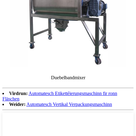
Duebelbandmixer
Virdrun:
Automatesch Etikettéierungsmaschinn fir ronn
Fläschen
Weider:
Automatesch Vertikal Verpackungsmaschinn