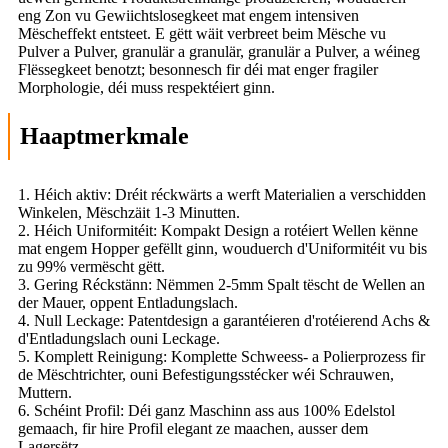
eng Zon vu Gewiichtslosegkeet mat engem intensiven
Mëscheffekt entsteet. E gëtt wäit verbreet beim Mësche vu
Pulver a Pulver, granulär a granulär, granulär a Pulver, a wéineg
Flëssegkeet benotzt; besonnesch fir déi mat enger fragiler
Morphologie, déi muss respektéiert ginn.
Haaptmerkmale
1. Héich aktiv: Dréit réckwärts a werft Materialien a verschidden
Winkelen, Mëschzäit 1-3 Minutten.
2. Héich Uniformitéit: Kompakt Design a rotéiert Wellen kënne
mat engem Hopper gefëllt ginn, wouduerch d'Uniformitéit vu bis
zu 99% vermëscht gëtt.
3. Gering Réckstänn: Nëmmen 2-5mm Spalt tëscht de Wellen an
der Mauer, oppent Entladungslach.
4. Null Leckage: Patentdesign a garantéieren d'rotéierend Achs &
d'Entladungslach ouni Leckage.
5. Komplett Reinigung: Komplette Schweess- a Polierprozess fir
de Mëschtrichter, ouni Befestigungsstécker wéi Schrauwen,
Muttern.
6. Schéint Profil: Déi ganz Maschinn ass aus 100% Edelstol
gemaach, fir hire Profil elegant ze maachen, ausser dem
Lagersëtz.