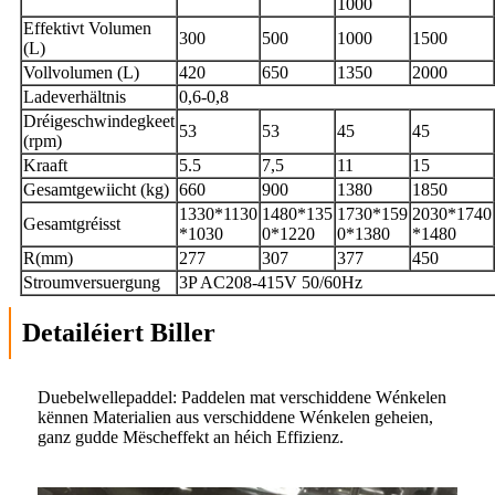
1000
Effektivt Volumen
300
500
1000
1500
(L)
Vollvolumen (L)
420
650
1350
2000
Ladeverhältnis
0,6-0,8
Dréigeschwindegkeet
53
53
45
45
(rpm)
Kraaft
5.5
7,5
11
15
Gesamtgewiicht (kg)
660
900
1380
1850
1330*1130
1480*135
1730*159
2030*1740
Gesamtgréisst
*1030
0*1220
0*1380
*1480
R(mm)
277
307
377
450
Stroumversuergung
3P AC208-415V 50/60Hz
Detailéiert Biller
Duebelwellepaddel: Paddelen mat verschiddene Wénkelen
kënnen Materialien aus verschiddene Wénkelen geheien,
ganz gudde Mëscheffekt an héich Effizienz.