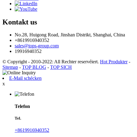
Kontakt
us
No.28, Huigong Road, Jinshan Distrikt, Shanghai, China
+8619916940352
sales@tops-group.com
19916940352
© Copyright - 2010-2022: All Rechter reservéiert.
Hot Produkter
-
Sitemap
-
TOP BLOG
-
TOP SICH
E-Mail schécken
x
Telefon
Tel.
+8619916940352