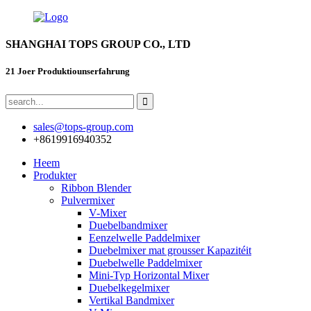
SHANGHAI TOPS GROUP CO., LTD
21 Joer Produktiounserfahrung
sales@tops-group.com
+8619916940352
Heem
Produkter
Ribbon Blender
Pulvermixer
V-Mixer
Duebelbandmixer
Eenzelwelle Paddelmixer
Duebelmixer mat grousser Kapazitéit
Duebelwelle Paddelmixer
Mini-Typ Horizontal Mixer
Duebelkegelmixer
Vertikal Bandmixer