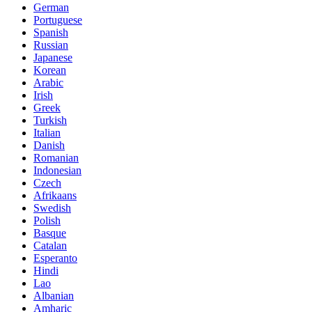
German
Portuguese
Spanish
Russian
Japanese
Korean
Arabic
Irish
Greek
Turkish
Italian
Danish
Romanian
Indonesian
Czech
Afrikaans
Swedish
Polish
Basque
Catalan
Esperanto
Hindi
Lao
Albanian
Amharic