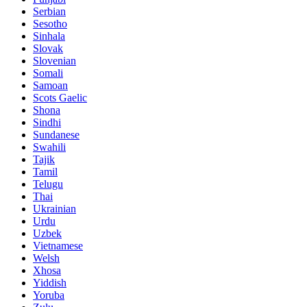
Serbian
Sesotho
Sinhala
Slovak
Slovenian
Somali
Samoan
Scots Gaelic
Shona
Sindhi
Sundanese
Swahili
Tajik
Tamil
Telugu
Thai
Ukrainian
Urdu
Uzbek
Vietnamese
Welsh
Xhosa
Yiddish
Yoruba