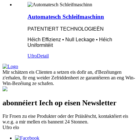
Automatesch Schleifmaschinn
PATENTIERT TECHNOLOGIEËN
Héich Effizienz • Null Leckage • Héich
Uniformitéit
Ufro
Detail
Mir schätzen eis Clienten a setzen eis dofir an, d'Bezéiungen
z'erhalen, fir eng weider Zefriddenheet ze garantéieren an eng Win-
Win-Bezéiung ze schafen.
abonnéiert Iech op eisen Newsletter
Fir Froen zu eise Produkter oder der Präislëscht, kontaktéiert eis
w.e.g. a mir mellen eis bannent 24 Stonnen.
Ufro elo