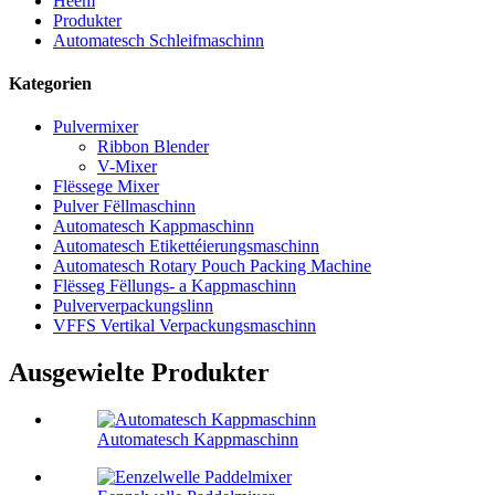
Heem
Produkter
Automatesch Schleifmaschinn
Kategorien
Pulvermixer
Ribbon Blender
V-Mixer
Flëssege Mixer
Pulver Fëllmaschinn
Automatesch Kappmaschinn
Automatesch Etikettéierungsmaschinn
Automatesch Rotary Pouch Packing Machine
Flësseg Fëllungs- a Kappmaschinn
Pulververpackungslinn
VFFS Vertikal Verpackungsmaschinn
Ausgewielte Produkter
Automatesch Kappmaschinn