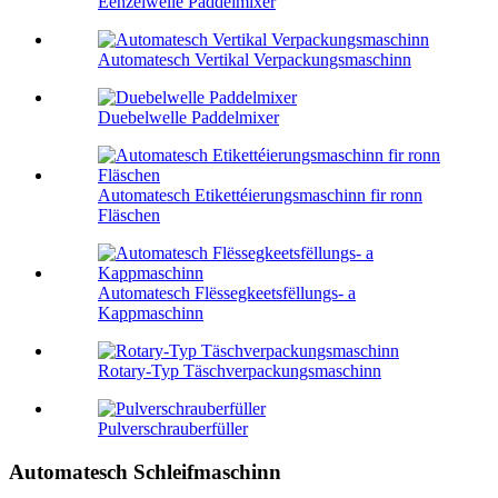
Eenzelwelle Paddelmixer
Automatesch Vertikal Verpackungsmaschinn
Duebelwelle Paddelmixer
Automatesch Etikettéierungsmaschinn fir ronn
Fläschen
Automatesch Flëssegkeetsfëllungs- a
Kappmaschinn
Rotary-Typ Täschverpackungsmaschinn
Pulverschrauberfüller
Automatesch Schleifmaschinn