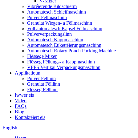
V-Mixer
Vibréierende Bildschierm
Automatesch Schleifmaschinn
Pulver Fëllmaschinn
Granulat Wiegen- a Fëllmaschinn
Voll automatesch Kapsel Fëllmaschinn
Pulververpackungslinn
Automatesch Kappmaschinn
Automatesch Etikettéierungsmaschinn
Automatesch Rotary Pouch Packing Machine
Flëssege Mixer
Flësseg Fëllungs- a Kappmaschinn
VFFS Vertikal Verpackungsmaschinn
Applikatioun
Pulver Fëlllinn
Granulat Fëlllinn
Flësseg Fëlllinn
Iwwer eis
Video
FAQs
Blog
Kontaktéiert eis
English